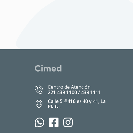
t
o
*
Centro de Atención
221 439 1100 / 439 1111
Calle 5 #416 e/ 40 y 41, La
Plata.